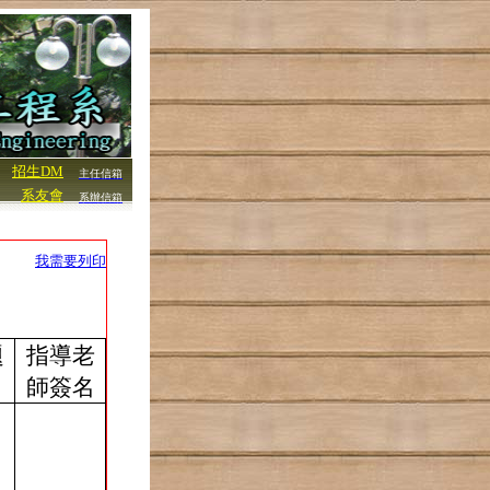
招生DM
主任信箱
系友會
系辦信箱
我需要列印
題
指導老
師簽名