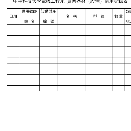
中華科技大學
電機工程系
實習器材（設備）借用記錄表 
借用教師
設備財產
歸
日期
名
稱
型
號
數
量
姓
名
編
號
收