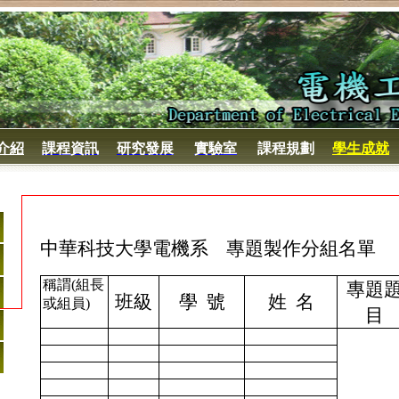
介紹
課程資訊
研究發展
實驗室
課程規劃
學生成就
中華科技大學
電機系
專題製作分組名單
稱謂
(
組長
專題
班級
學
號
姓
名
或組員
)
目