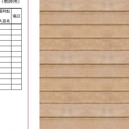
（教師用）
還時點
備
註
人簽名