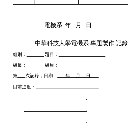
電機系
年
月
日
中華科技大學
電機系
專題製作
記錄
組別：
題目：
組長：
組員：
第
次記錄，日期：
年
月
日
目前進度：
.
.
.
.