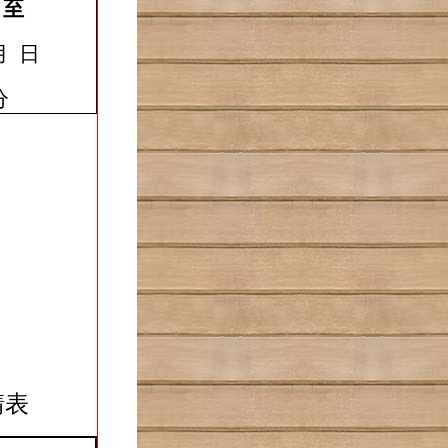
至
月
日
分
請表