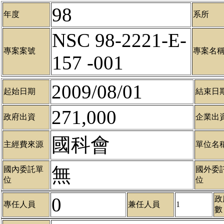
98
年度
系所
NSC 98-2221-E-
專案案號
專案名
157 -001
2009/08/01
起始日期
結束日
271,000
政府出資
企業出
國科會
主經費來源
單位名
無
國內委託單
國外委
位
位
0
政
專任人員
兼任人員
1
數